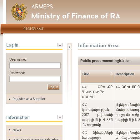
ARMEPS
Ministry of Finance of RA
01:51:35 AMT
Information Area
Log in
Username:
Public procurement legislation
Password:
Title
Description
ՀՀ ՕՐԵՆՔԸ
ՀՀ ՕՐԵՆՔԸ 
ԳՆՈՒՄՆԵՐԻ
ՄԱՍԻՆ
Register as a Supplier
ՀՀ
«Էլեկտրոնայ
կառավարության
Հանրապետութ
2017 թվականի
որոշումն ուժ
Information
ապրիլի 6-ի N 386
ապրիլի 6-ի N 
-Ն որոշումը
News
ՀՀ ֆինանսների
«Էլեկտրոնայի
նախարարի
և Հայաստան
Public procurement legislation