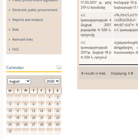
17.05.2017 թ. թիվ
հունվարի 10-ի
219-Ա հրամանը
նախարարի 17.0
Electronic public procurement
ՀՀ
«ԳՆՈՒՄՆԵՐ
Reports and Analysis
կառավարության 4
ՀԱՅԱՍՏԱՆԻ
մայիսի 2017
ՓԵՏՐՎԱՐԻ 1
Bids
թվականի N 526-Ն
ՀՀ կառավարութ
որոշումը
Relevant links
ՀՀ
«Էլեկտրոնայի
կառավարության
ձեռքբերվող 
FAQ
2017թ. մայիսի 18-ի
հաստատելու մա
N 534-Ն որոշում
Calendar
5
results in total. Displaying:
1-5
M
T
W
T
F
S
S
1
2
3
4
5
6
7
8
9
10
11
12
13
14
15
16
17
18
19
20
21
22
23
24
25
26
27
28
29
30
31