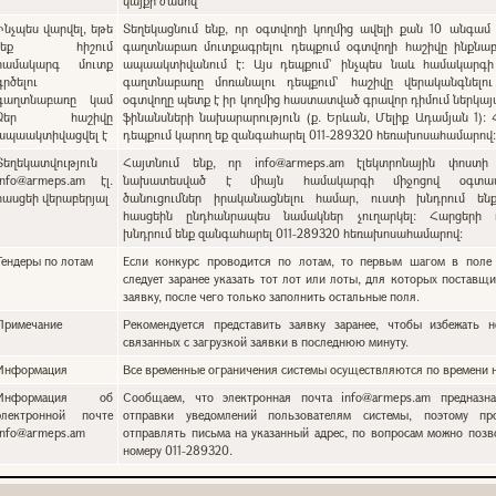
կայքի ժամով
Ինչպես վարվել, եթե
Տեղեկացնում ենք, որ օգտվողի կողմից ավելի քան 10 անգամ 
չեք հիշում
գաղտնաբառ մուտքագրելու դեպքում օգտվողի հաշիվը ինքնա
համակարգ մուտք
ապաակտիվանում է: Այս դեպքում` ինչպես նաև համակարգի
գրծելու
գաղտնաբառը մոռանալու դեպքում՝ հաշիվը վերականգնելո
գաղտնաբառը կամ
օգտվողը պետք է իր կողմից հաստատված գրավոր դիմում ներկա
Ձեր հաշիվը
ֆինանսների նախարարություն (ք. Երևան, Մելիք Ադամյան 1):
ապաակտիվացվել է
դեպքում կարող եք զանգահարել 011-289320 հեռախոսահամարով
Տեղեկատվություն
Հայտնում ենք, որ info@armeps.am էլեկտրոնային փոստի
info@armeps.am էլ.
նախատեսված է միայն համակարգի միջոցով օգտատ
հասցեի վերաբերյալ
ծանուցումներ իրականացնելու համար, ուստի խնդրում են
հասցեին ընդհանրապես նամակներ չուղարկել: Հարցերի 
խնդրում ենք զանգահարել 011-289320 հեռախոսահամարով:
Тендеры по лотам
Если конкурс проводится по лотам, то первым шагом в поле 
следует заранее указать тот лот или лоты, для которых поставщи
заявку, после чего только заполнить остальные поля.
Примечание
Рекомендуется представить заявку заранее, чтобы избежать н
связанных с загрузкой заявки в последнюю минуту.
Информация
Все временные ограничения системы осуществляются по времени н
Информация об
Сообщаем, что электронная почта info@armeps.am предназн
электронной почте
отправки уведомлений пользователям системы, поэтому пр
info@armeps.am
отправлять письма на указанный адрес, по вопросам можно позв
номеру 011-289320.