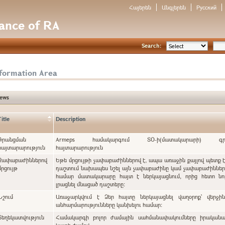
Հայերեն
Անգլերեն
Русский
nance of RA
Search:
nformation Area
ews
Title
Description
Գրանցման
Armeps համակարգում ՏՕ-ի(մատակարարի) գրա
հայտարարություն
հայտարարություն
Չափաբաժիններով
Եթե մրցույթի չափաբաժիններով է, ապա առաջին քայլով պետք 
մրցույթ
դաշտում նախապես նշել այն չափաբաժինը կամ չափաբաժինները, որոնց
համար մատակարարը հայտ է ներկայացնում, որից հետո նո
լրացնել մնացած դաշտերը:
Նշում
Առաջարկվում է Ձեր հայտը ներկայացնել վաղօրոք` վերջի
անհարմարությունները կանխելու համար:
Տեղեկատվություն
Համակարգի բոլոր ժամային սահմանափակումները իրականա