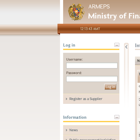
ARMEPS
Ministry of Fi
12:13:43 AMT
I
Log in
Username:
N
Password:
Register as a Supplier
Information
News
Public procurement legislation