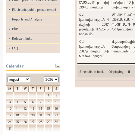
17.05.2017 թ. թիվ
հունվարի 10-ի
219-Ա հրամանը
նախարարի 17.0
Electronic public procurement
ՀՀ
«ԳՆՈՒՄՆԵՐ
Reports and Analysis
կառավարության 4
ՀԱՅԱՍՏԱՆԻ
մայիսի 2017
ՓԵՏՐՎԱՐԻ 1
Bids
թվականի N 526-Ն
ՀՀ կառավարութ
որոշումը
Relevant links
ՀՀ
«Էլեկտրոնայի
կառավարության
ձեռքբերվող 
FAQ
2017թ. մայիսի 18-ի
հաստատելու մա
N 534-Ն որոշում
Calendar
5
results in total. Displaying:
1-5
M
T
W
T
F
S
S
1
2
3
4
5
6
7
8
9
10
11
12
13
14
15
16
17
18
19
20
21
22
23
24
25
26
27
28
29
30
31