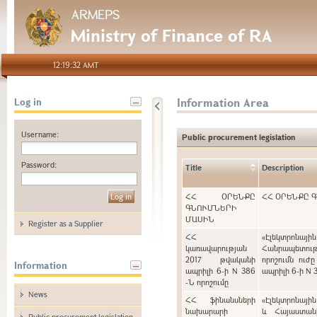
ARMEPS
Ministry of Finance of RA
12:19:32 AMT
Information Area
Log in
Username:
Public procurement legislation
Password:
Title
Description
ՀՀ ՕՐԵՆՔԸ
ՀՀ ՕՐԵՆՔԸ 
ԳՆՈՒՄՆԵՐԻ
ՄԱՍԻՆ
Register as a Supplier
ՀՀ
«Էլեկտրոնայ
կառավարության
Հանրապետութ
2017 թվականի
որոշումն ուժ
Information
ապրիլի 6-ի N 386
ապրիլի 6-ի N 
-Ն որոշումը
News
ՀՀ ֆինանսների
«Էլեկտրոնայի
նախարարի
և Հայաստան
Public procurement legislation