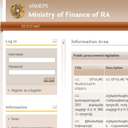
ARMEPS
Ministry of Finance of RA
02:21:21 AMT
Information Area
Log in
Username:
Public procurement legislation
Password:
Title
Description
ՀՀ ՕՐԵՆՔԸ
ՀՀ ՕՐԵՆՔԸ 
ԳՆՈՒՄՆԵՐԻ
ՄԱՍԻՆ
Register as a Supplier
ՀՀ
«Էլեկտրոնայ
կառավարության
Հանրապետութ
2017 թվականի
որոշումն ուժ
Information
ապրիլի 6-ի N 386
ապրիլի 6-ի N 
-Ն որոշումը
News
ՀՀ ֆինանսների
«Էլեկտրոնայի
նախարարի
և Հայաստան
Public procurement legislation