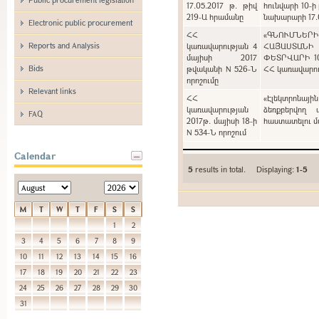
17.05.2017 թ. թիվ
հունվարի 10-ի
219-Ա հրամանը
նախարարի 17.0
Electronic public procurement
ՀՀ
«ԳՆՈՒՄՆԵՐ
Reports and Analysis
կառավարության 4
ՀԱՅԱՍՏԱՆԻ
մայիսի 2017
ՓԵՏՐՎԱՐԻ 1
Bids
թվականի N 526-Ն
ՀՀ կառավարութ
որոշումը
Relevant links
ՀՀ
«Էլեկտրոնայի
կառավարության
ձեռքբերվող 
FAQ
2017թ. մայիսի 18-ի
հաստատելու մա
N 534-Ն որոշում
Calendar
5
results in total. Displaying:
1-5
M
T
W
T
F
S
S
1
2
3
4
5
6
7
8
9
10
11
12
13
14
15
16
17
18
19
20
21
22
23
24
25
26
27
28
29
30
31