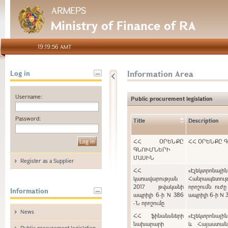
ARMEPS
Ministry of Finance of RA
19:19:56 AMT
Information Area
Log in
Username:
Public procurement legislation
Password:
Title
Description
ՀՀ ՕՐԵՆՔԸ
ՀՀ ՕՐԵՆՔԸ 
ԳՆՈՒՄՆԵՐԻ
ՄԱՍԻՆ
Register as a Supplier
ՀՀ
«Էլեկտրոնայ
կառավարության
Հանրապետութ
2017 թվականի
որոշումն ուժ
Information
ապրիլի 6-ի N 386
ապրիլի 6-ի N 
-Ն որոշումը
News
ՀՀ ֆինանսների
«Էլեկտրոնայի
նախարարի
և Հայաստան
Public procurement legislation