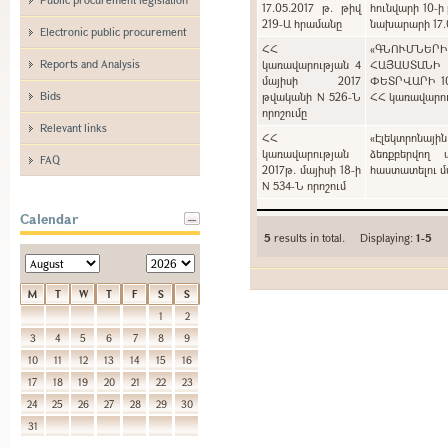
17.05.2017 թ. թիվ
հունվարի 10-ի
219-Ա հրամանը
նախարարի 17.0
Electronic public procurement
ՀՀ
«ԳՆՈՒՄՆԵՐ
Reports and Analysis
կառավարության 4
ՀԱՅԱՍՏԱՆԻ
մայիսի 2017
ՓԵՏՐՎԱՐԻ 1
Bids
թվականի N 526-Ն
ՀՀ կառավարութ
որոշումը
Relevant links
ՀՀ
«Էլեկտրոնայի
կառավարության
ձեռքբերվող 
FAQ
2017թ. մայիսի 18-ի
հաստատելու մա
N 534-Ն որոշում
Calendar
5
results in total. Displaying:
1-5
M
T
W
T
F
S
S
1
2
3
4
5
6
7
8
9
10
11
12
13
14
15
16
17
18
19
20
21
22
23
24
25
26
27
28
29
30
31